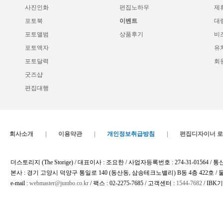
사진인화
편집노하우
제
포토북
이벤트
대
포토앨범
상품후기
비
포토액자
유
포토달력
회
굿즈샵
편집대행
회사소개
|
이용약관
|
개인정보취급방침
|
편집디자이너 
더스토리지 (The Storige) / 대표이사 : 조요한 / 사업자등록번호 : 274-31-01564
본사 : 경기 고양시 덕양구 통일로 140 (동산동, 삼송테크노밸리) B동 4층 422호 /
e-mail :
webmaster@jumbo.co.kr
/ 팩스 : 02-2275-7685 / 고객센터 :
1544-7682
/ IBK